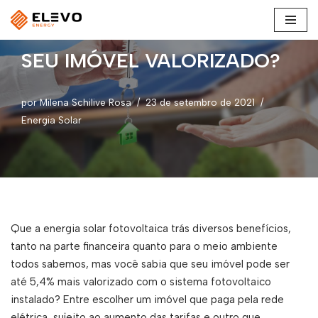
Pular
SEU IMÓVEL VALORIZADO?
para
o
conteúdo
por
Milena Schilive Rosa
23 de setembro de 2021
Energia Solar
Que a energia solar fotovoltaica trás diversos benefícios,
tanto na parte financeira quanto para o meio ambiente
todos sabemos, mas você sabia que seu imóvel pode ser
até 5,4% mais valorizado com o sistema fotovoltaico
instalado? Entre escolher um imóvel que paga pela rede
elétrica, sujeito ao aumento das tarifas e outro que