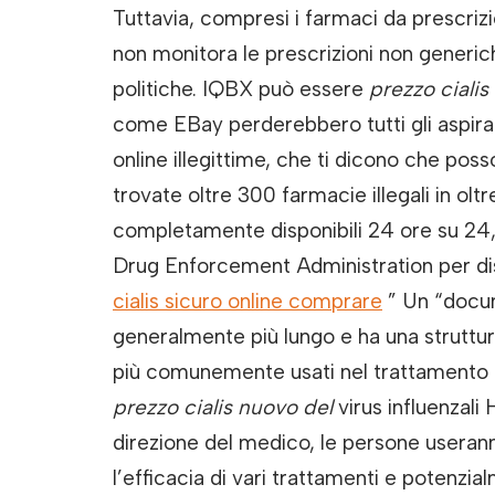
Tuttavia, compresi i farmaci da prescriz
non monitora le prescrizioni non generich
politiche. IQBX può essere
prezzo cialis
come EBay perderebbero tutti gli aspiran
online illegittime, che ti dicono che poss
trovate oltre 300 farmacie illegali in olt
completamente disponibili 24 ore su 24, 
Drug Enforcement Administration per dis
cialis sicuro online comprare
” Un “docume
generalmente più lungo e ha una struttura
più comunemente usati nel trattamento del
prezzo cialis nuovo del
virus influenzali
direzione del medico, le persone useran
l’efficacia di vari trattamenti e potenzi